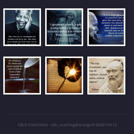
CBLR COACHING - cblr_coaching@orange.fr 0633119112